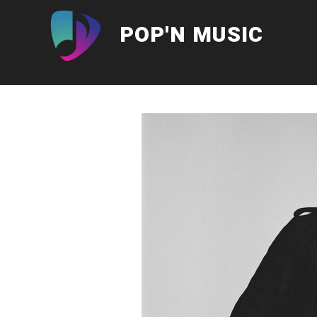
Aller
au
POP'N MUSIC
contenu