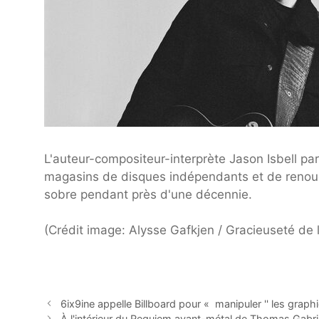
L'auteur-compositeur-interprète Jason Isbell pa
magasins de disques indépendants et de renoue
sobre pendant près d'une décennie.
(Crédit image: Alysse Gafkjen / Gracieuseté de l'
6ix9ine appelle Billboard pour « manipuler '' les graph
À l'intérieur du Requiem avant-métal de Thomas Gabrie