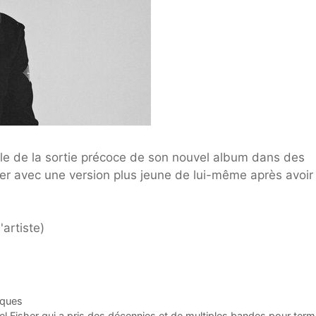
rle de la sortie précoce de son nouvel album dans des
r avec une version plus jeune de lui-même après avoir
artiste)
iques
l Fisher qui a pris des décennies et de multiples bandes pour term