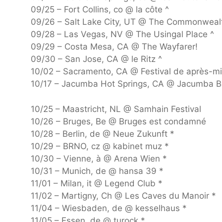
09/25 – Fort Collins, co @ la côte ^
09/26 – Salt Lake City, UT @ The Commonweal
09/28 – Las Vegas, NV @ The Usingal Place ^
09/29 – Costa Mesa, CA @ The Wayfarer!
09/30 – San Jose, CA @ le Ritz ^
10/02 – Sacramento, CA @ Festival de après-mi
10/17 – Jacumba Hot Springs, CA @ Jacumba 
10/25 – Maastricht, NL @ Samhain Festival
10/26 – Bruges, Be @ Bruges est condamné
10/28 – Berlin, de @ Neue Zukunft *
10/29 – BRNO, cz @ kabinet muz *
10/30 – Vienne, à @ Arena Wien *
10/31 – Munich, de @ hansa 39 *
11/01 – Milan, it @ Legend Club *
11/02 – Martigny, Ch @ Les Caves du Manoir *
11/04 – Wiesbaden, de @ kesselhaus *
11/05 – Essen, de @ turock *