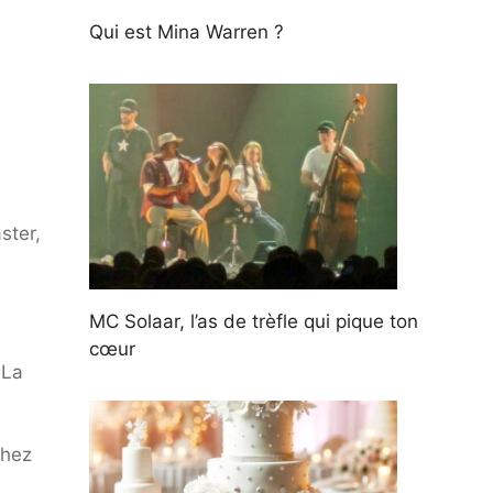
Qui est Mina Warren ?
ster,
MC Solaar, l’as de trèfle qui pique ton
cœur
s
La
chez