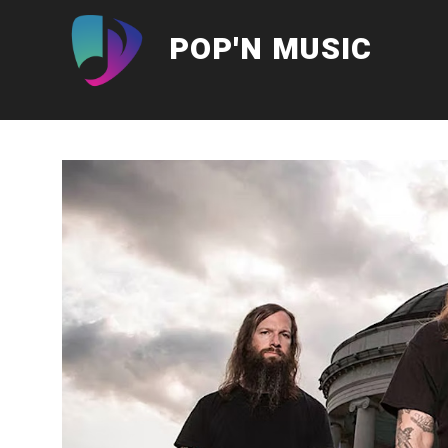
Aller
au
POP'N MUSIC
contenu