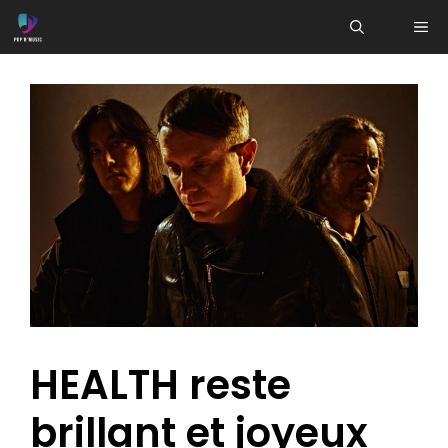
Aller
ME
au
contenu
HEALTH reste
brillant et joyeux