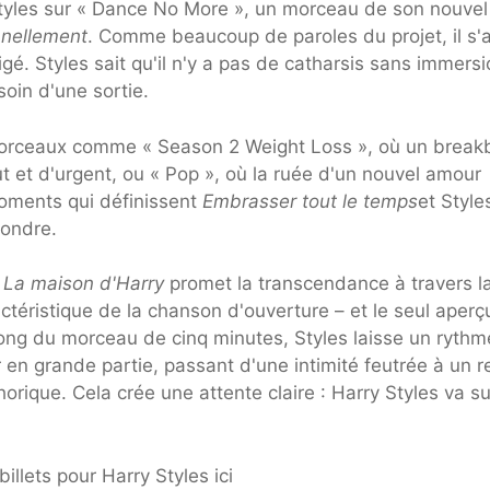
 Styles sur « Dance No More », un morceau de son nouvel
nnellement
. Comme beaucoup de paroles du projet, il s'a
igé. Styles sait qu'il n'y a pas de catharsis sans immersi
oin d'une sortie.
s morceaux comme « Season 2 Weight Loss », où un break
t et d'urgent, ou « Pop », où la ruée d'un nouvel amour
oments qui définissent
Embrasser tout le temps
et Style
fondre.
2
La maison d'Harry
promet la transcendance à travers l
téristique de la chanson d'ouverture – et le seul aperç
 long du morceau de cinq minutes, Styles laisse un rythm
en grande partie, passant d'une intimité feutrée à un re
ique. Cela crée une attente claire : Harry Styles va su
illets pour Harry Styles ici