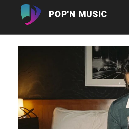
Aller
au
POP'N MUSIC
contenu