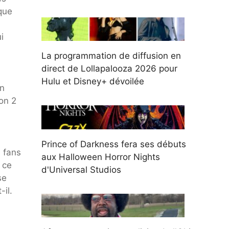
 que
i
La programmation de diffusion en
direct de Lollapalooza 2026 pour
Hulu et Disney+ dévoilée
en
son 2
Prince of Darkness fera ses débuts
s fans
aux Halloween Horror Nights
 ce
d'Universal Studios
se
-il.