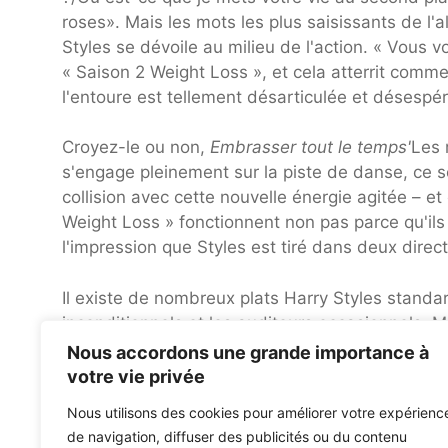
roses». Mais les mots les plus saisissants de l'a
Styles se dévoile au milieu de l'action. « Vous 
« Saison 2 Weight Loss », et cela atterrit com
l'entoure est tellement désarticulée et désespé
Croyez-le ou non,
Embrasser tout le temps'
Les 
s'engage pleinement sur la piste de danse, ce s
collision avec cette nouvelle énergie agitée – et 
Weight Loss » fonctionnent non pas parce qu'ils
l'impression que Styles est tiré dans deux directi
Il existe de nombreux plats Harry Styles standar
inconditionnels et les auditeurs occasionnels. M
qui donne lieu à certaines des chansons les plu
Nous accordons une grande importance à
permettre de laisser sa musique devenir encore pl
votre vie privée
La prochaine fois, il plongera peut-être la tête l
Nous utilisons des cookies pour améliorer votre expérienc
de navigation, diffuser des publicités ou du contenu