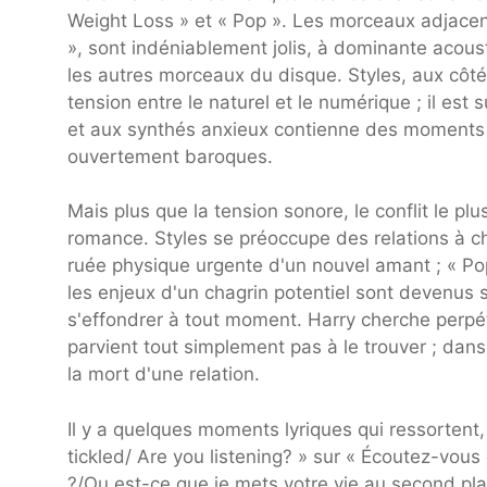
Weight Loss » et « Pop ». Les morceaux adjacen
», sont indéniablement jolis, à dominante acou
les autres morceaux du disque. Styles, aux côté
tension entre le naturel et le numérique ; il es
et aux synthés anxieux contienne des moments 
ouvertement baroques.
Mais plus que la tension sonore, le conflit le p
romance. Styles se préoccupe des relations à cha
ruée physique urgente d'un nouvel amant ; « Pop
les enjeux d'un chagrin potentiel sont devenus s
s'effondrer à tout moment. Harry cherche perp
parvient tout simplement pas à le trouver ; dan
la mort d'une relation.
Il y a quelques moments lyriques qui ressorten
tickled/ Are you listening? » sur « Écoutez-vous 
?/Ou est-ce que je mets votre vie au second pl