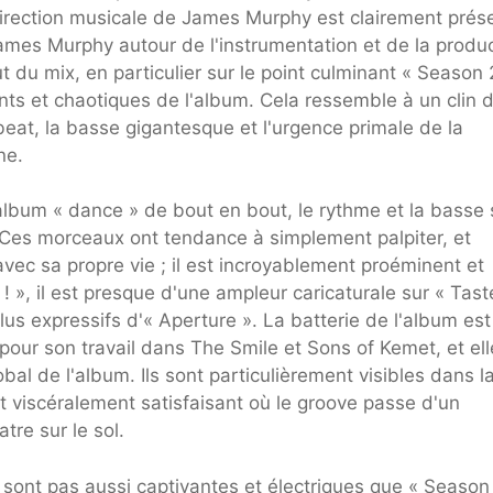
irection musicale de James Murphy est clairement prés
James Murphy autour de l'instrumentation et de la produc
du mix, en particulier sur le point culminant « Season 
nts et chaotiques de l'album. Cela ressemble à un clin d
beat, la basse gigantesque et l'urgence primale de la
ne.
album « dance » de bout en bout, le rythme et la basse 
 Ces morceaux ont tendance à simplement palpiter, et
ec sa propre vie ; il est incroyablement proéminent et
 », il est presque d'une ampleur caricaturale sur « Tast
plus expressifs d'« Aperture ». La batterie de l'album est
pour son travail dans The Smile et Sons of Kemet, et ell
al de l'album. Ils sont particulièrement visibles dans l
 viscéralement satisfaisant où le groove passe d'un
tre sur le sol.
ont pas aussi captivantes et électriques que « Season