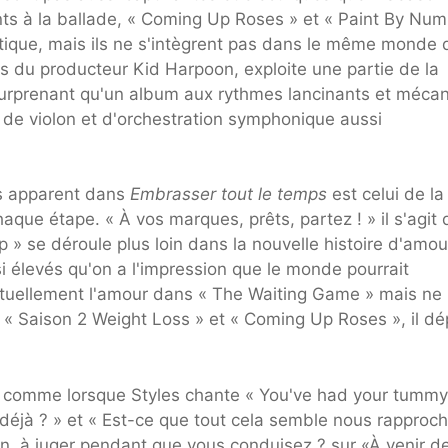
ts à la ballade, « Coming Up Roses » et « Paint By Nu
stique, mais ils ne s'intègrent pas dans le même monde 
s du producteur Kid Harpoon, exploite une partie de la
t surprenant qu'un album aux rythmes lancinants et mécan
de violon et d'orchestration symphonique aussi
lus apparent dans
Embrasser tout le temps
est celui de la
que étape. « À vos marques, prêts, partez ! » il s'agit 
 » se déroule plus loin dans la nouvelle histoire d'amou
i élevés qu'on a l'impression que le monde pourrait
étuellement l'amour dans « The Waiting Game » mais ne
s « Saison 2 Weight Loss » et « Coming Up Roses », il dé
t, comme lorsque Styles chante « You've had your tummy
déjà ? » et «
Est-ce que tout cela semble nous rapproch
an, à juger pendant que vous conduisez ? sur «À venir d