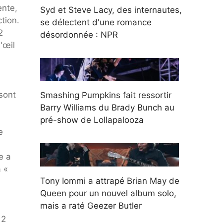
ente,
Syd et Steve Lacy, des internautes,
tion.
se délectent d'une romance
2
désordonnée : NPR
'œil
sont
Smashing Pumpkins fait ressortir
Barry Williams du Brady Bunch au
pré-show de Lollapalooza
e
e a
a «
Tony Iommi a attrapé Brian May de
Queen pour un nouvel album solo,
mais a raté Geezer Butler
 2