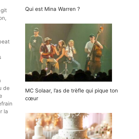
Qui est Mina Warren ?
git
on,
beat
s
a
u de
MC Solaar, l’as de trèfle qui pique ton
e
cœur
frain
r la