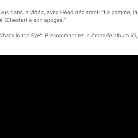
 vus dans la vidéo, avec Head déclarant: "La gamme, la
 à (Chester) à son apogée."
"What’s in the Eye". Précommandez le
Amende
album ici,