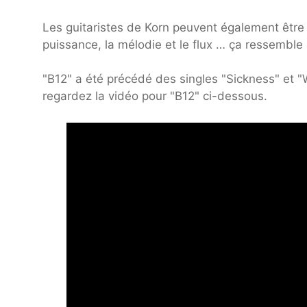
Les guitaristes de Korn peuvent également être
puissance, la mélodie et le flux … ça ressemble
"B12" a été précédé des singles "Sickness" et 
regardez la vidéo pour "B12" ci-dessous.