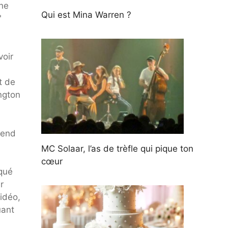
une
Qui est Mina Warren ?
"
voir
t de
ngton
rend
MC Solaar, l’as de trèfle qui pique ton
cœur
iqué
r
vidéo,
uant