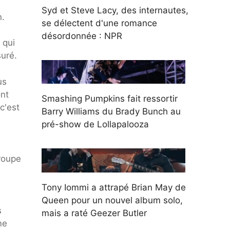
Syd et Steve Lacy, des internautes,
n.
se délectent d'une romance
désordonnée : NPR
 qui
uré.
us
ont
Smashing Pumpkins fait ressortir
c'est
Barry Williams du Brady Bunch au
pré-show de Lollapalooza
groupe
Tony Iommi a attrapé Brian May de
Queen pour un nouvel album solo,
s
mais a raté Geezer Butler
me