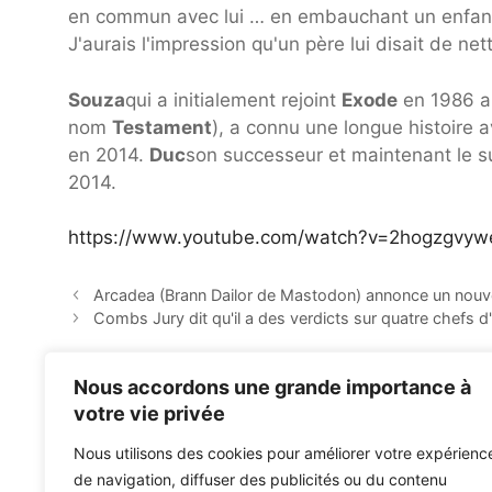
en commun avec lui … en embauchant un enfant q
J'aurais l'impression qu'un père lui disait de n
Souza
qui a initialement rejoint
Exode
en 1986 a
nom
Testament
), a connu une longue histoire 
en 2014.
Duc
son successeur et maintenant le su
2014.
https://www.youtube.com/watch?v=2hogzgvy
Arcadea (Brann Dailor de Mastodon) annonce un nouve
Combs Jury dit qu'il a des verdicts sur quatre chefs d
Nous accordons une grande importance à
votre vie privée
Nous utilisons des cookies pour améliorer votre expérienc
de navigation, diffuser des publicités ou du contenu