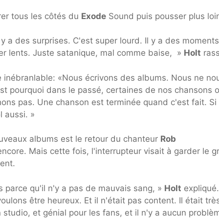
rer tous les côtés du
Exode
Sound puis pousser plus loi
l y a des surprises. C'est super lourd. Il y a des moments
per lents. Juste satanique, mal comme baise, »
Holt
rass
e inébranlable: «Nous écrivons des albums. Nous ne no
st pourquoi dans le passé, certaines de nos chansons 
ons pas. Une chanson est terminée quand c'est fait. Si 
l aussi. »
uveaux albums est le retour du chanteur
Rob
ncore. Mais cette fois, l'interrupteur visait à garder le 
ent.
s parce qu'il n'y a pas de mauvais sang, »
Holt
expliqué.
ulons être heureux. Et il n'était pas content. Il était trè
 studio, et génial pour les fans, et il n'y a aucun problè