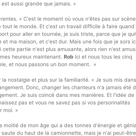
x est aussi grande que jamais. »
férentes. « C'est le moment où vous n'êtes pas sur scène
e tout le monde. Et c'est un travail difficile à faire quan
rt pour aller en tournée, je suis triste, parce que je qui
t ma maison, et c'est dur. Mais une fois que je sors ic
i cette partie n'est plus amusante, alors rien n'est amus
ommes heureux maintenant.
Rob
Ici et nous tous les cinq
ble, et nous passons un bon moment. »
 la nostalgie et plus sur la familiarité. « Je suis mis da
changement. Donc, changer les chanteurs n'a jamais été 
gement. Je suis coincé dans mes manières. Et l'idée de
aissez pas et vous ne savez pas si vos personnalités
r moi. »
la moitié de mon âge qui a des tonnes d'énergie et génia
 saute du haut de la camionnette, mais je n'ai peut-être