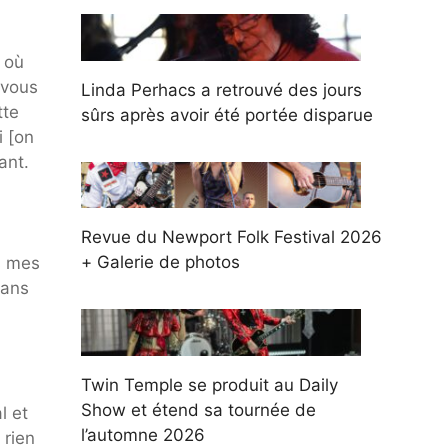
 où
d vous
Linda Perhacs a retrouvé des jours
tte
sûrs après avoir été portée disparue
i [on
ant.
Revue du Newport Folk Festival 2026
+ Galerie de photos
ns mes
dans
Twin Temple se produit au Daily
Show et étend sa tournée de
l et
l’automne 2026
 rien