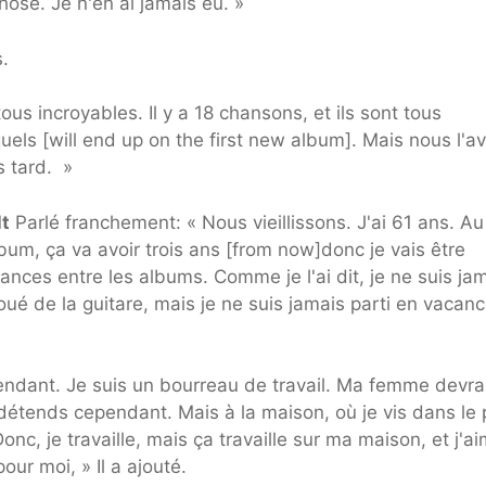
hose. Je n'en ai jamais eu. »
.
 tous incroyables. Il y a 18 chansons, et ils sont tous
squels [will end up on the first new album]. Mais nous l'a
s tard. »
lt
Parlé franchement: « Nous vieillissons. J'ai 61 ans. Au
um, ça va avoir trois ans [from now]donc je vais être
ances entre les albums. Comme je l'ai dit, je ne suis ja
joué de la guitare, mais je ne suis jamais parti en vacan
pendant. Je suis un bourreau de travail. Ma femme devr
 détends cependant. Mais à la maison, où je vis dans le 
onc, je travaille, mais ça travaille sur ma maison, et j'a
our moi, » Il a ajouté.