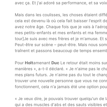
avec ça. Et j'ai adoré sa performance, et sa voi
Mais dans les coulisses, les choses étaient dif
cela est devenu là où cela fait baisser l'esprit d
avez notre âge. Chaque fois que je vais à l'aéropo
mes petits-enfants et mes enfants et ma femme e
tour]Je suis avec mes frères et je m'amuse. Et s
Peut-être sur scène – peut-être. Mais nous s
traînent et passons beaucoup de temps ensem
Pour
Holt
amenant
Duc
Le retour était moins sur
manières », a-t-il déclaré. « Je n'aime pas le 
mes plans futurs. Je n'aime pas du tout le chan
trouver une nouvelle personne que vous ne conn
fonctionnent, cela n'a jamais été une option pou
« Je veux dire, je pouvais trouver quelqu'un de 
qui a des muscles d'abs et des sauts visibles et