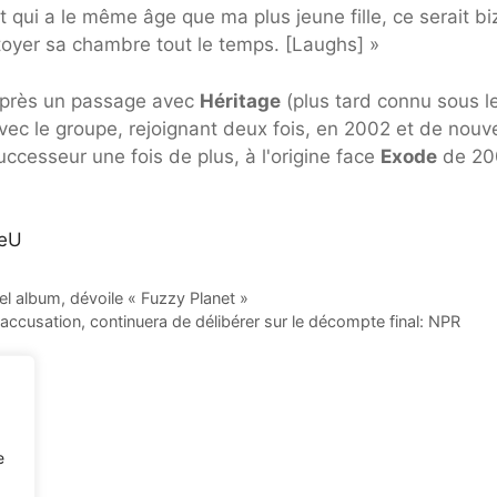
ui a le même âge que ma plus jeune fille, ce serait biz
ettoyer sa chambre tout le temps. [Laughs] »
près un passage avec
Héritage
(plus tard connu sous l
avec le groupe, rejoignant deux fois, en 2002 et de nou
ccesseur une fois de plus, à l'origine face
Exode
de 20
weU
l album, dévoile « Fuzzy Planet »
'accusation, continuera de délibérer sur le décompte final: NPR
e