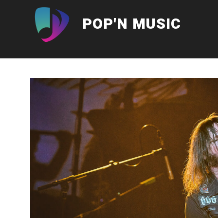
Aller
au
POP'N MUSIC
contenu