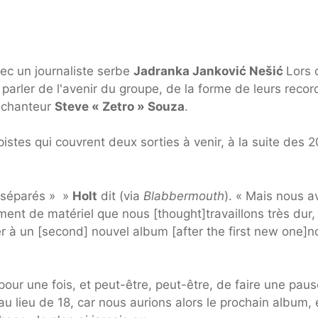
c un journaliste serbe
Jadranka Janković Nešić
Lors 
arler de l'avenir du groupe, de la forme de leurs recor
n chanteur
Steve « Zetro » Souza
.
istes qui couvrent deux sorties à venir, à la suite des 
t séparés » »
Holt
dit (via
Blabbermouth
). « Mais nous a
ement de matériel que nous [thought]travaillons très dur,
 à un [second] nouvel album [after the first new one]n
e pour une fois, et peut-être, peut-être, de faire une paus
u lieu de 18, car nous aurions alors le prochain album, 