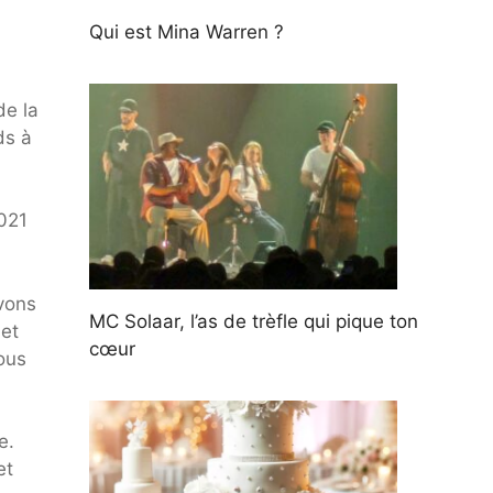
Qui est Mina Warren ?
de la
ds à
2021
vons
MC Solaar, l’as de trèfle qui pique ton
 et
cœur
ous
e.
et