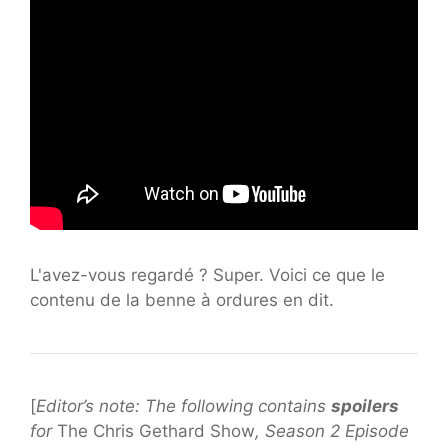
L'avez-vous regardé ? Super. Voici ce que le
contenu de la benne à ordures en dit.
[
Editor’s note: The following contains
spoilers
for
The Chris Gethard Show
, Season 2 Episode