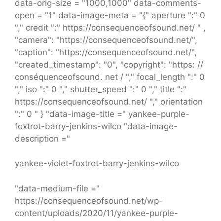
data-orig-size = "1000,1000" data-comments-
open = "1" data-image-meta = "{" aperture ":" 0
"," credit ":" https://consequenceofsound.net/ " ,
"camera": "https://consequenceofsound.net/",
"caption": "https://consequenceofsound.net/",
"created_timestamp": "0", "copyright": "https: //
conséquenceofsound. net / "," focal_length ":" 0
"," iso ":" 0 "," shutter_speed ":" 0 "," title ":"
https://consequenceofsound.net/ "," orientation
":" 0 " } "data-image-title =" yankee-purple-
foxtrot-barry-jenkins-wilco "data-image-
description ="
yankee-violet-foxtrot-barry-jenkins-wilco
"data-medium-file ="
https://consequenceofsound.net/wp-
content/uploads/2020/11/yankee-purple-