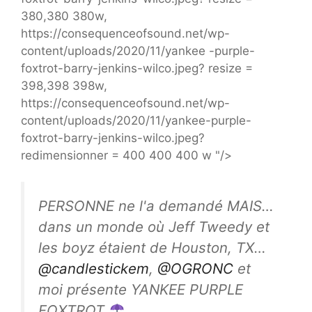
380,380 380w,
https://consequenceofsound.net/wp-
content/uploads/2020/11/yankee -purple-
foxtrot-barry-jenkins-wilco.jpeg? resize =
398,398 398w,
https://consequenceofsound.net/wp-
content/uploads/2020/11/yankee-purple-
foxtrot-barry-jenkins-wilco.jpeg?
redimensionner = 400 400 400 w "/>
PERSONNE ne l'a demandé MAIS…
dans un monde où Jeff Tweedy et
les boyz étaient de Houston, TX…
@candlestickem
,
@OGRONC
et
moi présente YANKEE PURPLE
FOXTROT