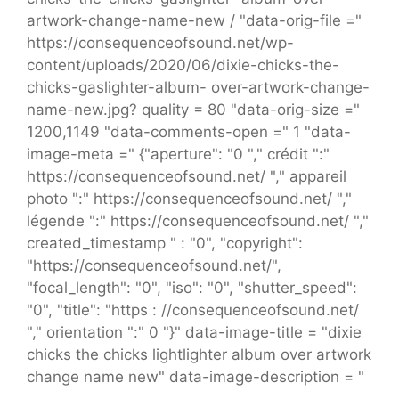
artwork-change-name-new / "data-orig-file ="
https://consequenceofsound.net/wp-
content/uploads/2020/06/dixie-chicks-the-
chicks-gaslighter-album- over-artwork-change-
name-new.jpg? quality = 80 "data-orig-size ="
1200,1149 "data-comments-open =" 1 "data-
image-meta =" {"aperture": "0 "," crédit ":"
https://consequenceofsound.net/ "," appareil
photo ":" https://consequenceofsound.net/ ","
légende ":" https://consequenceofsound.net/ ","
created_timestamp " : "0", "copyright":
"https://consequenceofsound.net/",
"focal_length": "0", "iso": "0", "shutter_speed":
"0", "title": "https : //consequenceofsound.net/
"," orientation ":" 0 "}" data-image-title = "dixie
chicks the chicks lightlighter album over artwork
change name new" data-image-description = "