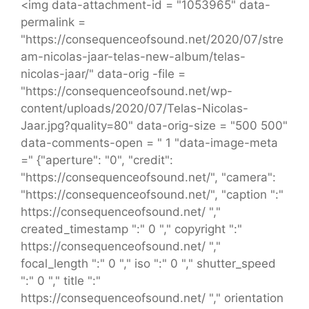
<img data-attachment-id = "1053965" data-
permalink =
"https://consequenceofsound.net/2020/07/stre
am-nicolas-jaar-telas-new-album/telas-
nicolas-jaar/" data-orig -file =
"https://consequenceofsound.net/wp-
content/uploads/2020/07/Telas-Nicolas-
Jaar.jpg?quality=80" data-orig-size = "500 500"
data-comments-open = " 1 "data-image-meta
=" {"aperture": "0", "credit":
"https://consequenceofsound.net/", "camera":
"https://consequenceofsound.net/", "caption ":"
https://consequenceofsound.net/ ","
created_timestamp ":" 0 "," copyright ":"
https://consequenceofsound.net/ ","
focal_length ":" 0 "," iso ":" 0 "," shutter_speed
":" 0 "," title ":"
https://consequenceofsound.net/ "," orientation