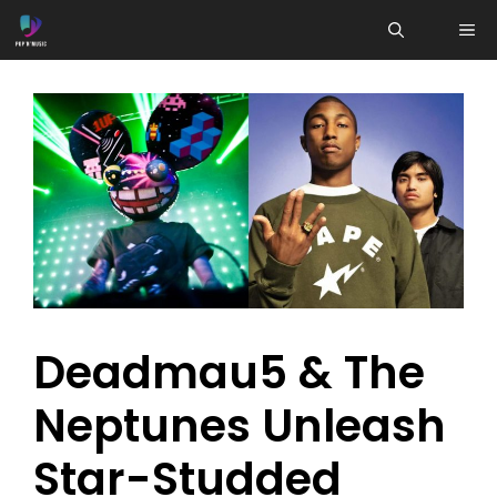
Aller
ME
au
contenu
Deadmau5 & The
Neptunes Unleash
Star-Studded