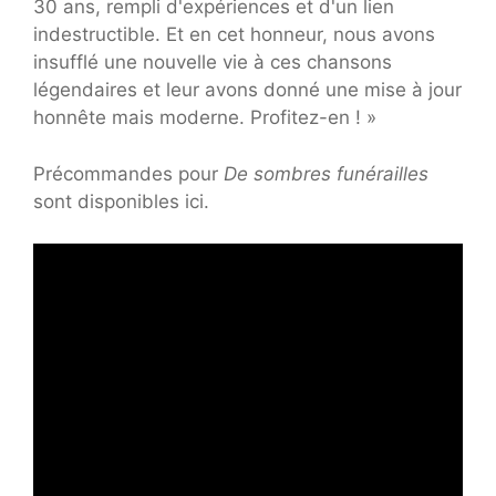
30 ans, rempli d'expériences et d'un lien
indestructible. Et en cet honneur, nous avons
insufflé une nouvelle vie à ces chansons
légendaires et leur avons donné une mise à jour
honnête mais moderne. Profitez-en ! »
Précommandes pour
De sombres funérailles
sont disponibles ici.