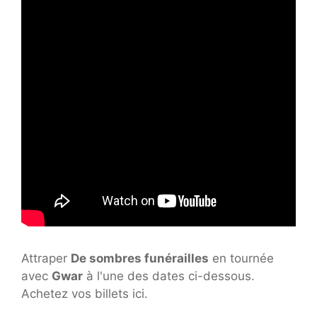
Attraper
De sombres funérailles
en tournée
avec
Gwar
à l'une des dates ci-dessous.
Achetez vos billets ici.