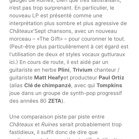
gadget de
Ruines
, bien que très satisfaisant,
n’est pas trop surprenant. En particulier, le
nouveau LP est présenté comme une
interprétation plus sombre et plus agressive de
Châteaux
'Sept chansons, avec un nouveau
morceau – «The Gift» – pour couronner le tout.
(Peut-être plus particulièrement à cet égard est
l'utilisation de deux
et
styles vocaux gutturaux
ici.) En cours de route, il est aidé par un
guitariste en herbe
Plini
,
Trivium
chanteur /
guitariste
Matt Heafy
et producteur
Paul Ortiz
(alias
Clé de chimpanzé
, avec qui
Tompkins
joue dans un groupe de synth-pop progressif
des années 80
ZETA
).
Une comparaison piste par piste entre
Châteaux
et
Ruines
serait probablement trop
fastidieux, il suffit donc de dire que