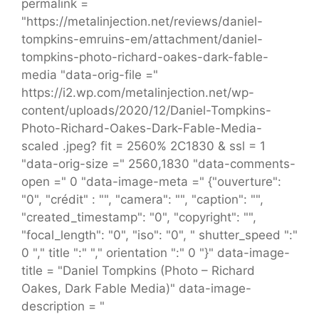
permalink =
"https://metalinjection.net/reviews/daniel-
tompkins-emruins-em/attachment/daniel-
tompkins-photo-richard-oakes-dark-fable-
media "data-orig-file ="
https://i2.wp.com/metalinjection.net/wp-
content/uploads/2020/12/Daniel-Tompkins-
Photo-Richard-Oakes-Dark-Fable-Media-
scaled .jpeg? fit = 2560% 2C1830 & ssl = 1
"data-orig-size =" 2560,1830 "data-comments-
open =" 0 "data-image-meta =" {"ouverture":
"0", "crédit" : "", "camera": "", "caption": "",
"created_timestamp": "0", "copyright": "",
"focal_length": "0", "iso": "0", " shutter_speed ":"
0 "," title ":" "," orientation ":" 0 "}" data-image-
title = "Daniel Tompkins (Photo – Richard
Oakes, Dark Fable Media)" data-image-
description = "