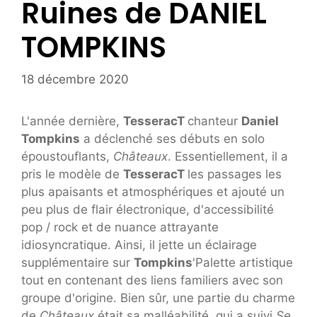
Ruines de DANIEL
TOMPKINS
18 décembre 2020
L'année dernière,
TesseracT
chanteur
Daniel
Tompkins
a déclenché ses débuts en solo
époustouflants,
Châteaux
. Essentiellement, il a
pris le modèle de
TesseracT
les passages les
plus apaisants et atmosphériques et ajouté un
peu plus de flair électronique, d'accessibilité
pop / rock et de nuance attrayante
idiosyncratique. Ainsi, il jette un éclairage
supplémentaire sur
Tompkins
'Palette artistique
tout en contenant des liens familiers avec son
groupe d'origine. Bien sûr, une partie du charme
de
Châteaux
était sa malléabilité, qui a suivi
Se