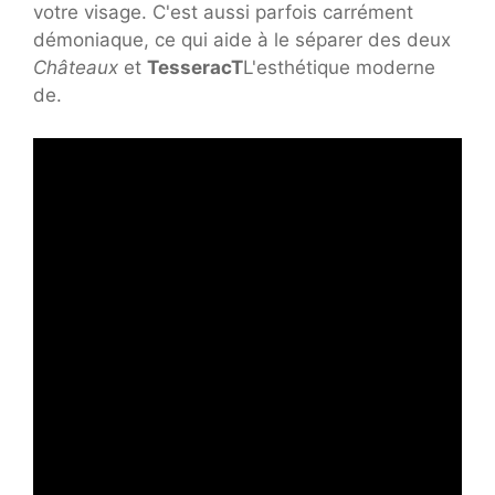
votre visage. C'est aussi parfois carrément
démoniaque, ce qui aide à le séparer des deux
Châteaux
et
TesseracT
L'esthétique moderne
de.