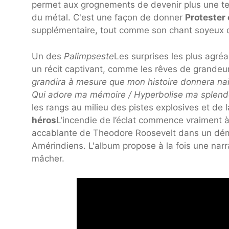
permet aux grognements de devenir plus une tex
du métal. C'est une façon de donner
Protester 
supplémentaire, tout comme son chant soyeux 
Un des
Palimpseste
Les surprises les plus agré
un récit captivant, comme les rêves de grandeur
grandira à mesure que mon histoire donnera nai
Qui adore ma mémoire / Hyperbolise ma splend
les rangs au milieu des pistes explosives et de 
héros
L’incendie de l’éclat commence vraiment à
accablante
de Theodore Roosevelt dans un démon
Amérindiens. L'album propose à la fois une nar
mâcher.