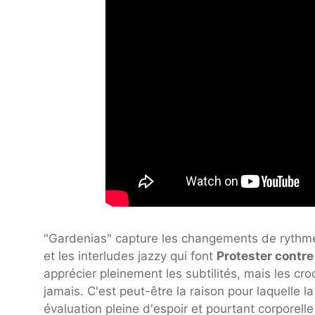
"Gardenias" capture les changements de rythme
et les interludes jazzy qui font
Protester contre
apprécier pleinement les subtilités, mais les c
jamais. C'est peut-être la raison pour laquelle 
évaluation pleine d'espoir et pourtant corpore