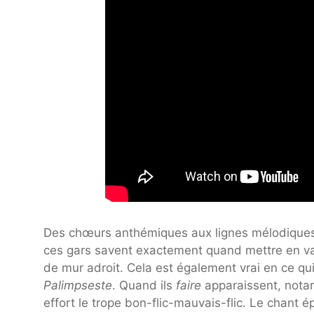
Des chœurs anthémiques aux lignes mélodiques q
ces gars savent exactement quand mettre en val
de mur adroit. Cela est également vrai en ce qui
Palimpseste
. Quand ils
faire
apparaissent, notam
effort le trope bon-flic-mauvais-flic. Le chant 