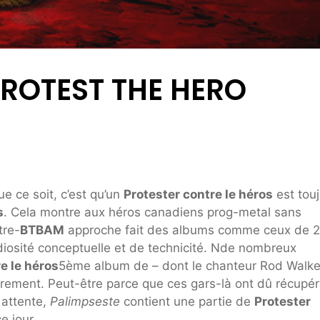
 PROTEST THE HERO
e ce soit, c’est qu’un
Protester contre le héros
est tou
s
. Cela montre aux héros canadiens prog-metal sans
tre-
BTBAM
approche fait des albums comme ceux de 
sité conceptuelle et de technicité. N
de nombreux
e le héros
5ème album de – dont le chanteur Rod Walke
strement. Peut-être parce que ces gars-là ont dû récupér
 attente,
Palimpseste
contient une partie de
Protester
e jour.