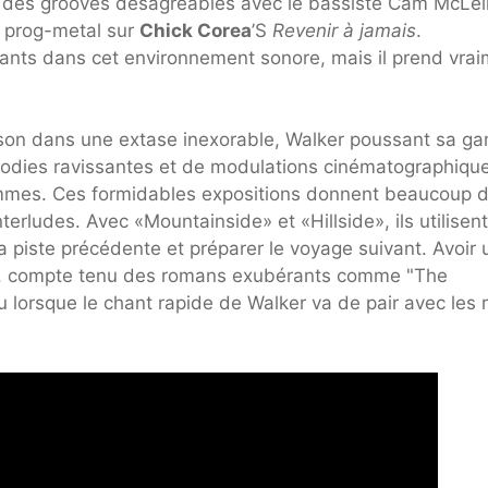
 des grooves désagréables avec le bassiste Cam McLel
e prog-metal sur
Chick Corea
’S
Revenir à jamais
.
lants dans cet environnement sonore, mais il prend vra
son dans une extase inexorable, Walker poussant sa 
élodies ravissantes et de modulations cinématographiqu
ammes
. Ces formidables expositions donnent beaucoup 
terludes. Avec «Mountainside» et «Hillside», ils utilisent
la piste précédente et préparer le voyage suivant. Avoir 
u, compte tenu des romans exubérants comme "The
lorsque le chant rapide de Walker va de pair avec les r