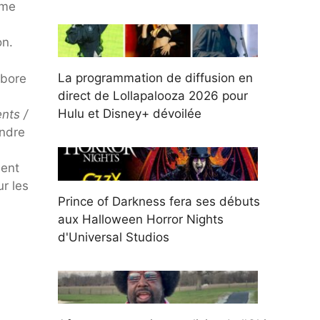
ême
on.
La programmation de diffusion en
rbore
direct de Lollapalooza 2026 pour
Hulu et Disney+ dévoilée
nts /
indre
ment
r les
Prince of Darkness fera ses débuts
aux Halloween Horror Nights
d'Universal Studios