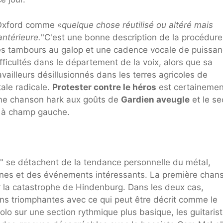
e Oxford comme «
quelque chose réutilisé ou altéré mais
antérieure.
"C'est une bonne description de la procédure
des tambours au galop et une cadence vocale de puissa
fficultés dans le département de la voix, alors que sa
vailleurs désillusionnés dans les terres agricoles de
ale radicale.
Protester contre le héros
est certainemen
'une chanson hark aux goûts de
Gardien aveugle
et le s
e à champ gauche.
" se détachent de la tendance personnelle du métal,
onnes et des événements intéressants. La première chan
ur la catastrophe de Hindenburg. Dans les deux cas,
s triomphantes avec ce qui peut être décrit comme le
solo sur une section rythmique plus basique, les guitaris