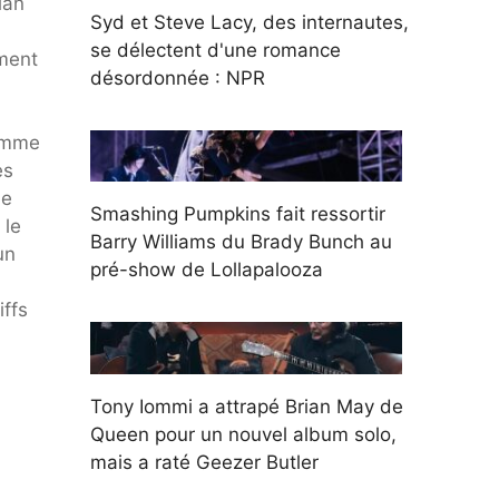
lan
Syd et Steve Lacy, des internautes,
se délectent d'une romance
iment
désordonnée : NPR
gamme
es
de
Smashing Pumpkins fait ressortir
 le
Barry Williams du Brady Bunch au
un
pré-show de Lollapalooza
iffs
Tony Iommi a attrapé Brian May de
Queen pour un nouvel album solo,
mais a raté Geezer Butler