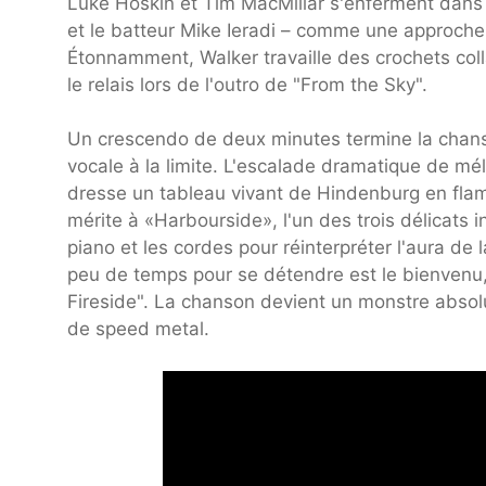
Luke Hoskin et Tim MacMillar s'enferment dans
et le batteur Mike Ieradi – comme une approch
Étonnamment, Walker travaille des crochets col
le relais lors de l'outro de "From the Sky".
Un crescendo de deux minutes termine la chan
vocale à la limite. L'escalade dramatique de m
dresse un tableau vivant de Hindenburg en fl
mérite à «Harbourside», l'un des trois délicats in
piano et les cordes pour réinterpréter l'aura de 
peu de temps pour se détendre est le bienven
Fireside". La chanson devient un monstre absolu 
de speed metal.