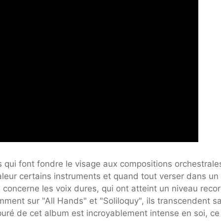
ui font fondre le visage aux compositions orchestrale
eur certains instruments et quand tout verser dans un
 concerne les voix dures, qui ont atteint un niveau reco
ment sur "All Hands" et "Soliloquy", ils transcendent s
épuré de cet album est incroyablement intense en soi, ce