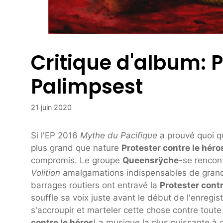
Critique d'album:
Palimpsest
21 juin 2020
Si l'EP 2016
Mythe du Pacifique
a prouvé quoi qu
plus grand que nature
Protester contre le héro
compromis. Le groupe
Queensrÿche
-se rencon
Volition
amalgamations indispensables de grandio
barrages routiers ont entravé la
Protester contr
souffle sa voix juste avant le début de l'enregi
s'accroupir et marteler cette chose contre toute
contre le héros
La musique la plus puissante à c