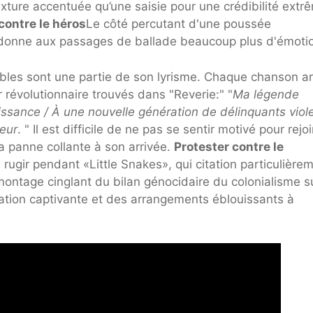
ture accentuée qu’une saisie pour une crédibilité extr
contre le héros
Le côté percutant d'une poussée
donne aux passages de ballade beaucoup plus d'émoti
ables sont une partie de son lyrisme. Chaque chanson a
 révolutionnaire trouvés dans "Reverie:" "
Ma légende
ssance / À une nouvelle génération de délinquants viole
eur
. " Il est difficile de ne pas se sentir motivé pour rejo
la panne collante à son arrivée.
Protester contre le
 rugir pendant «Little Snakes», qui
citation particulière
tage cinglant du bilan génocidaire du colonialisme su
ration captivante et des arrangements éblouissants à