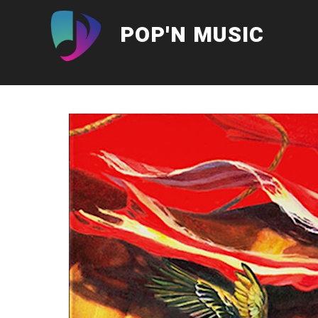
Aller
au
POP'N MUSIC
contenu