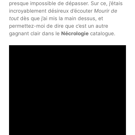
presque impossible de dépasser. Sur ce, j’étais
incroyablement désireux d’écouter
Mourir de
tout
dès que j’ai mis la main dessus, et
permettez-moi de dire que c’est un autre
gagnant clair dans le
Nécrologie
catalogue.