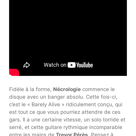
Fidèle à la forme,
Nécrologie
commence le
disque avec un banger absolu. Cette fois-ci,
c’est le « Barely Alive » ridiculement conçu, qui
est tout ce que vous pourriez attendre de ces
gars. Il a une certaine vitesse, un solo torride et
serré, et cette guitare rythmique incomparable
entre les mains de
Trevor Pérès
. Pensez à