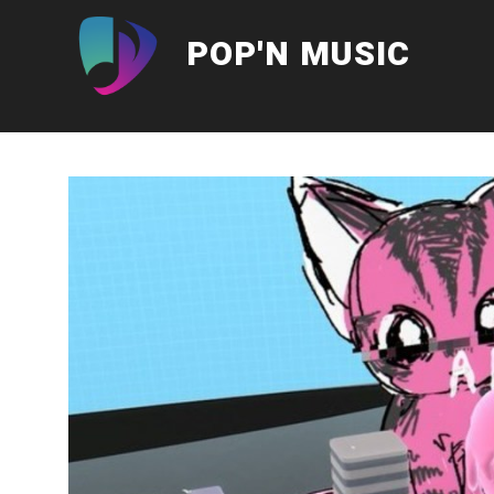
Aller
au
POP'N MUSIC
contenu