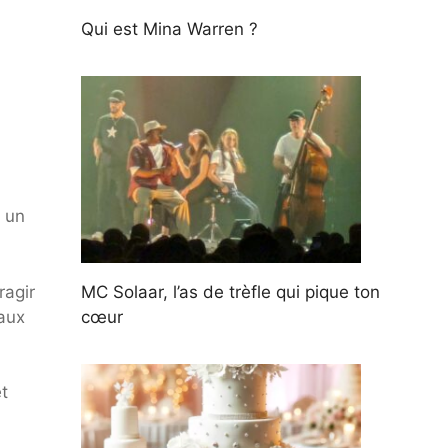
Qui est Mina Warren ?
é un
ragir
MC Solaar, l’as de trèfle qui pique ton
 aux
cœur
t