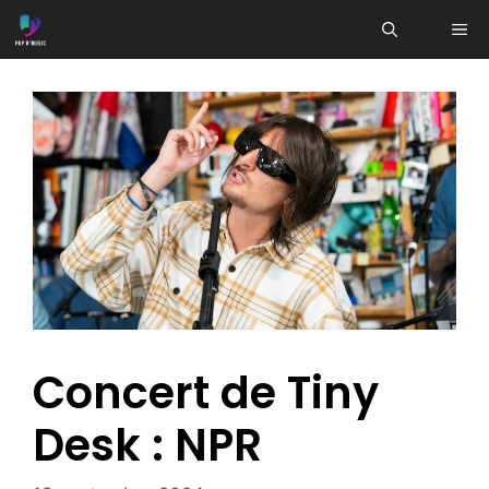
Aller
ME
au
contenu
Concert de Tiny
Desk : NPR