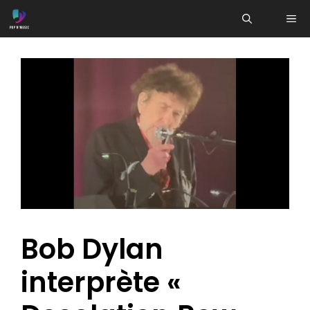
Aller
ME
au
contenu
Bob Dylan
interprète «