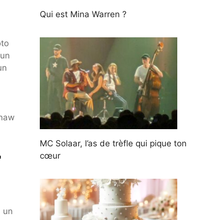
Qui est Mina Warren ?
n
oto
 un
un
Gnaw
MC Solaar, l’as de trèfle qui pique ton
r
cœur
n un