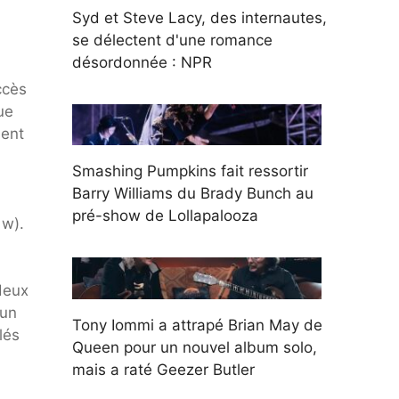
Syd et Steve Lacy, des internautes,
se délectent d'une romance
désordonnée : NPR
ccès
ue
uent
Smashing Pumpkins fait ressortir
Barry Williams du Brady Bunch au
pré-show de Lollapalooza
 w).
deux
 un
Tony Iommi a attrapé Brian May de
lés
Queen pour un nouvel album solo,
mais a raté Geezer Butler