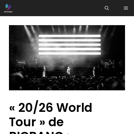
Aller
ME
au
contenu
« 20/26 World
Tour » de