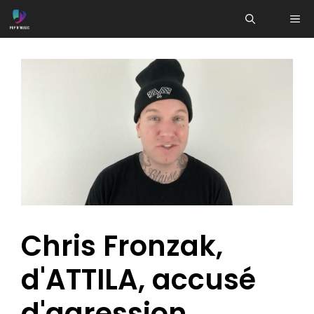
Aller
ME
au
contenu
Chris Fronzak,
d'ATTILA, accusé
d'agression