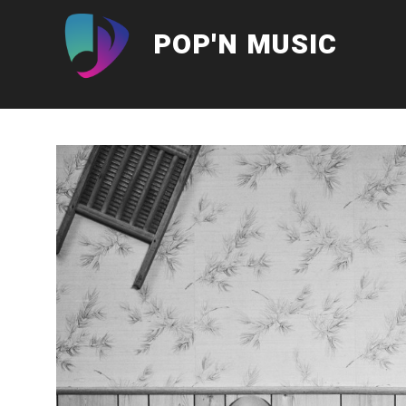
Aller
au
POP'N MUSIC
contenu