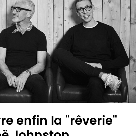
e enfin la "rêverie"
oë Johnston