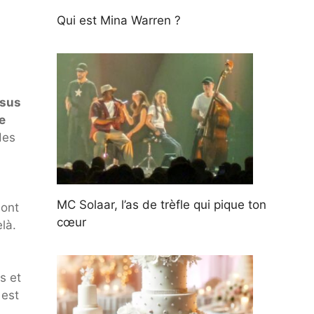
Qui est Mina Warren ?
sus
e
des
MC Solaar, l’as de trèfle qui pique ton
 ont
cœur
là.
s et
 est