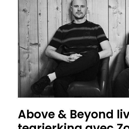
Above & Beyond livr
tearjerking avec Z