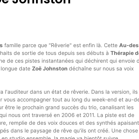
s
famille parce que "Rêverie" est enfin là. Cette
Au-des
uhaits de sortie de tous depuis ses débuts à
Thérapie d
une de ces pistes instantanées qui déchirent qui envoie 
e longue date
Zoë Johnston
déchaîne sur nous sa voix
a l'auditeur dans un état de rêverie. Dans la version, ils
pour vous accompagner tout au long du week-end et au-de
r être le prochain grand succès du trio, canalisant les
i nous ont traversé en 2006 et 2011. La piste est de
pure, remplie de des voix douces et des synthés apaisant
pés dans le paysage de rêve qu'ils ont créé. Une chose
t en studio ensemble, la magie va bientôt suivre.