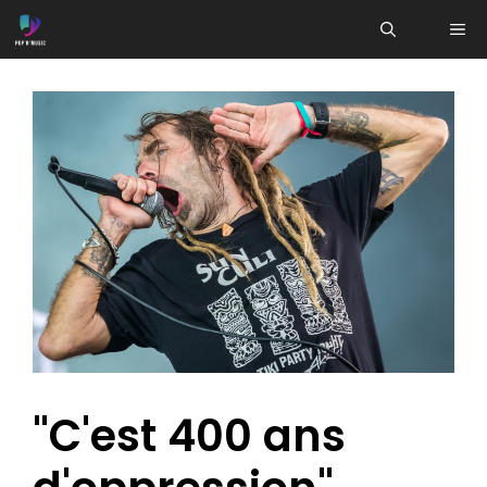
Aller
ME
au
contenu
"C'est 400 ans