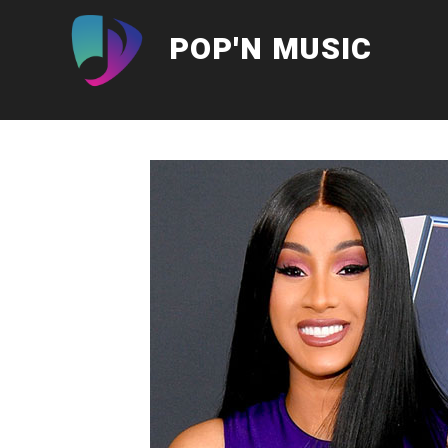
Aller
au
POP'N MUSIC
contenu