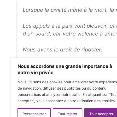
Lorsque la civilité mène à la mort, la 
Les appels à la paix vont pleuvoir, et 
d'un sourd, car votre violence a ame
Nous avons le droit de riposter!
Le repos dans Power George Floyd
Nous accordons une grande importance à
votre vie privée
– Colin Kaepernick (@ Kaepernick7)
Nous utilisons des cookies pour améliorer votre expérienc
de navigation, diffuser des publicités ou du contenu
personnalisés et analyser notre trafic. En cliquant sur "Tou
accepter", vous consentez à notre utilisation des cookies.
Trop d'avenir. Jeudis Vol. 301
Première: regardez le documentaire de Rufus Wainwrig
Personnaliser
Tout rejeter
Tout accepter