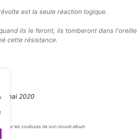
révolte est la seule réaction logique.
quand ils le feront, ils tomberont dans l'oreille
né cette résistance.
28 mai 2020
e
t
ht sur les coulisses de son nouvel album