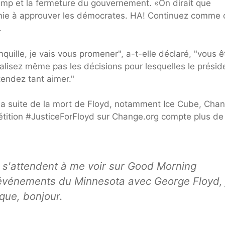
ump et la fermeture du gouvernement. «On dirait que
génie à approuver les démocrates. HA! Continuez comme 
.
nquille, je vais vous promener", a-t-elle déclaré, "vous ê
alisez même pas les décisions pour lesquelles le présid
tendez tant aimer."
la suite de la mort de Floyd, notamment Ice Cube, Cha
étition #JusticeForFloyd sur Change.org compte plus de
 s'attendent à me voir sur Good Morning
 événements du Minnesota avec George Floyd, 
que, bonjour.