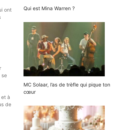
Qui est Mina Warren ?
i ont
s
r
 se
MC Solaar, l’as de trèfle qui pique ton
cœur
 et à
us de