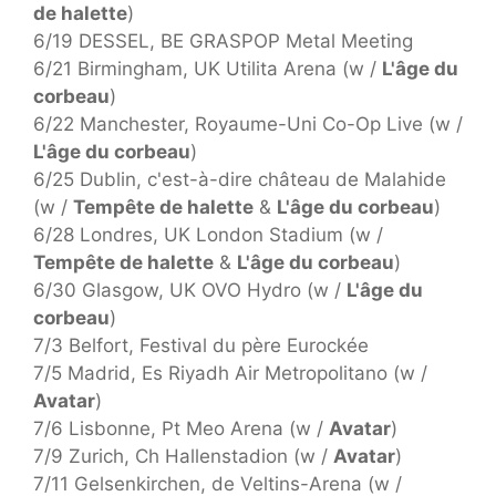
de halette
)
6/19 DESSEL, BE GRASPOP Metal Meeting
6/21 Birmingham, UK Utilita Arena (w /
L'âge du
corbeau
)
6/22 Manchester, Royaume-Uni Co-Op Live (w /
L'âge du corbeau
)
6/25 Dublin, c'est-à-dire château de Malahide
(w /
Tempête de halette
&
L'âge du corbeau
)
6/28 Londres, UK London Stadium (w /
Tempête de halette
&
L'âge du corbeau
)
6/30 Glasgow, UK OVO Hydro (w /
L'âge du
corbeau
)
7/3 Belfort, Festival du père Eurockée
7/5 Madrid, Es Riyadh Air Metropolitano (w /
Avatar
)
7/6 Lisbonne, Pt Meo Arena (w /
Avatar
)
7/9 Zurich, Ch Hallenstadion (w /
Avatar
)
7/11 Gelsenkirchen, de Veltins-Arena (w /