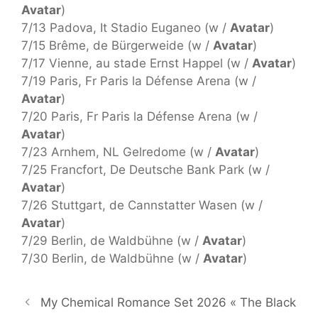
Avatar
)
7/13 Padova, It Stadio Euganeo (w /
Avatar
)
7/15 Brême, de Bürgerweide (w /
Avatar
)
7/17 Vienne, au stade Ernst Happel (w /
Avatar
)
7/19 Paris, Fr Paris la Défense Arena (w /
Avatar
)
7/20 Paris, Fr Paris la Défense Arena (w /
Avatar
)
7/23 Arnhem, NL Gelredome (w /
Avatar
)
7/25 Francfort, De Deutsche Bank Park (w /
Avatar
)
7/26 Stuttgart, de Cannstatter Wasen (w /
Avatar
)
7/29 Berlin, de Waldbühne (w /
Avatar
)
7/30 Berlin, de Waldbühne (w /
Avatar
)
My Chemical Romance Set 2026 « The Black