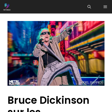
Aller
ME
au
contenu
Bruce Dickinson