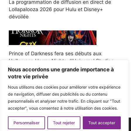
La programmation de diffusion en direct de
Lollapalooza 2026 pour Hulu et Disney+
dévoilée
Prince of Darkness fera ses débuts aux
Halloween Horror Nights d'Universal Studios
Nous accordons une grande importance à
votre vie privée
Nous utilisons des cookies pour améliorer votre expérience
de navigation, diffuser des publicités ou du contenu
Afroman poursuit un policier de l'Ohio après la
personnalisés et analyser notre trafic. En cliquant sur "Tout
victoire du jury en diffamation
accepter", vous consentez à notre utilisation des cookies.
Personnaliser
Tout rejeter
Tout accepter
© 2026 - Pop'n Music -
Mentions légales