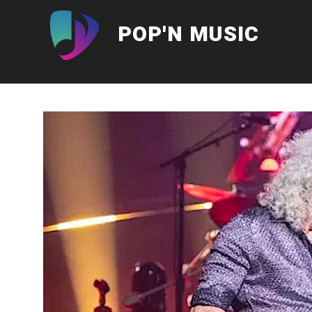
Aller
au
POP'N MUSIC
contenu