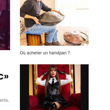
Où acheter un handpan ?
c»
ants.