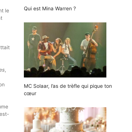
Qui est Mina Warren ?
t le
t
tait
es
,
ion
MC Solaar, l’as de trèfle qui pique ton
cœur
fume
 est-