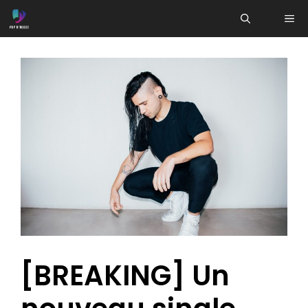
Aller
ME
au
contenu
[BREAKING] Un