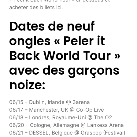
acheter des billets ici.
Dates de neuf
ongles « Peler it
Back World Tour »
avec des garçons
noize:
06/15 – Dublin, Irlande @ 3arena
06/17 – Manchester, UK @ Co-Op Live
06/18 – Londres, Royaume-Uni @ The O2
06/20 – Cologne, Allemagne @ Lanxess Arena
06/21 – DESSEL, Belgique @ Graspop (Festival)