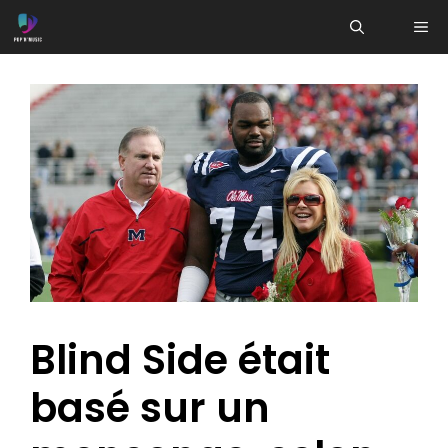
Aller
ME
au
contenu
Blind Side était
basé sur un