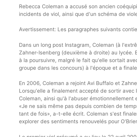
Rebecca Coleman a accusé son ancien coéquipier
incidents de viol, ainsi que d'un schéma de vio
Avertissement: Les paragraphes suivants contie
Dans un long post Instagram, Coleman (à l'extr
Zahner-Isenberg (deuxième à droite) au lycée. 
à la poursuivre, malgré le fait qu'elle sortait a
groupe dans les concours) à l'époque et a fina
En 2006, Coleman a rejoint Avi Buffalo et Zahne
Lorsqu'elle a finalement accepté de sortir avec 
Coleman, ainsi qu'à l'abuser émotionnellement e
«Je ne sais même pas depuis combien de temps 
tant de fois», a-t-elle écrit. Coleman s'est fina
explorer des sentiments renouvelés pour O'Brie
Le premier viol présumé a eu lieu le 22 avril 20