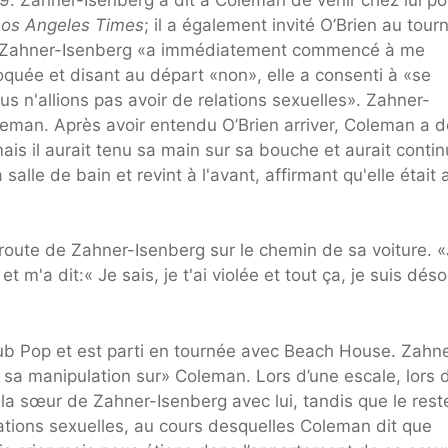
os Angeles Times
; il a également invité O’Brien au tour
int Zahner-Isenberg «a immédiatement commencé à me
quée et disant au départ «non», elle a consenti à «se
s n'allions pas avoir de relations sexuelles». Zahner-
leman. Après avoir entendu O’Brien arriver, Coleman a d
is il aurait tenu sa main sur sa bouche et aurait contin
 la salle de bain et revint à l'avant, affirmant qu'elle était 
route de Zahner-Isenberg sur le chemin de sa voiture. «
t m'a dit:« Je sais, je t'ai violée et tout ça, je suis dés
ub Pop et est parti en tournée avec Beach House. Zahn
 sa manipulation sur» Coleman. Lors d’une escale, lors d
 la sœur de Zahner-Isenberg avec lui, tandis que le rest
relations sexuelles, au cours desquelles Coleman dit que