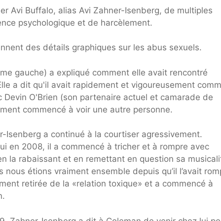
 Avi Buffalo, alias Avi Zahner-Isenberg, de multiples
lence psychologique et de harcèlement.
nnent des détails graphiques sur les abus sexuels.
ême gauche) a expliqué comment elle avait rencontré
Elle a dit qu'il avait rapidement et vigoureusement com
vec Devin O'Brien (son partenaire actuel et camarade de
lement commencé à voir une autre personne.
r-Isenberg a continué à la courtiser agressivement.
lui en 2008, il a commencé à tricher et à rompre avec
n la rabaissant et en remettant en question sa musicali
nous étions vraiment ensemble depuis qu’il l’avait ro
lement retirée de la «relation toxique» et a commencé à
n.
09. Zahner-Isenberg a dit à Coleman de venir chez lui po