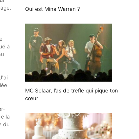
nage.
Qui est Mina Warren ?
e
ué à
au
J'ai
olée
MC Solaar, l’as de trèfle qui pique ton
cœur
er-
e la
e du