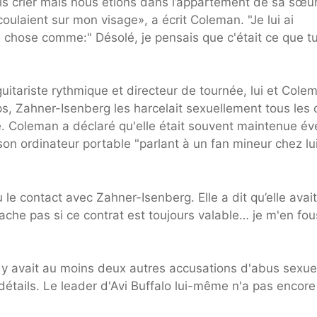
is crier mais nous étions dans l’appartement de sa sœur
oulaient sur mon visage», a écrit Coleman. "Je lui ai
ue chose comme:" Désolé, je pensais que c'était ce que t
guitariste rythmique et directeur de tournée, lui et Cole
s, Zahner-Isenberg les harcelait sexuellement tous les 
Coleman a déclaré qu'elle était souvent maintenue éve
on ordinateur portable "parlant à un fan mineur chez lu
le contact avec Zahner-Isenberg. Elle a dit qu’elle avait
ache pas si ce contrat est toujours valable… je m'en fou
y avait au moins deux autres accusations d'abus sexue
détails. Le leader d'Avi Buffalo lui-même n'a pas encore