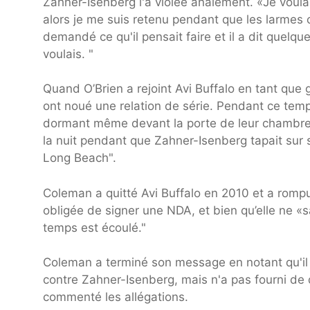
Zahner-Isenberg l'a violée analement. «Je voula
alors je me suis retenu pendant que les larmes c
demandé ce qu'il pensait faire et il a dit quelq
voulais. "
Quand O’Brien a rejoint Avi Buffalo en tant que 
ont noué une relation de série. Pendant ce temp
dormant même devant la porte de leur chambre. 
la nuit pendant que Zahner-Isenberg tapait sur s
Long Beach".
Coleman a quitté Avi Buffalo en 2010 et a rompu 
obligée de signer une NDA, et bien qu’elle ne «s
temps est écoulé."
Coleman a terminé son message en notant qu'il 
contre Zahner-Isenberg, mais n'a pas fourni de 
commenté les allégations.