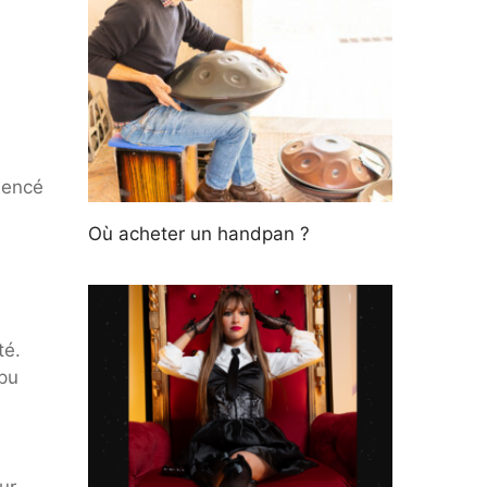
mencé
Où acheter un handpan ?
té.
mpu
ur