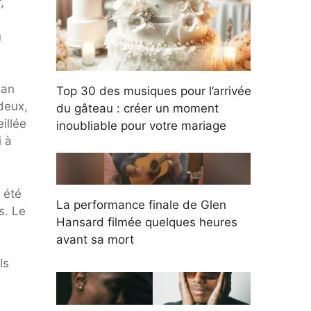
,
u
man
Top 30 des musiques pour l’arrivée
deux,
du gâteau : créer un moment
illée
inoubliable pour votre mariage
i à
 été
La performance finale de Glen
s. Le
Hansard filmée quelques heures
avant sa mort
ls