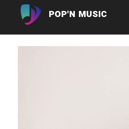
Aller
au
POP'N MUSIC
contenu