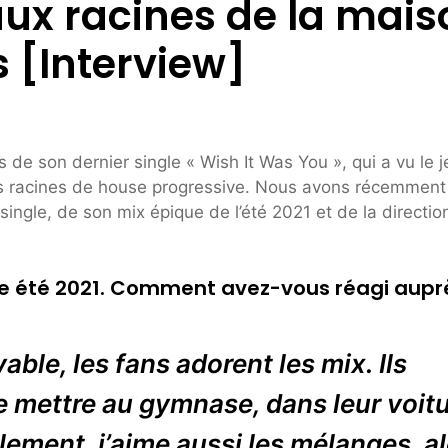
aux racines de la mais
s [Interview]
os de son dernier single « Wish It Was You », qui a vu le 
es racines de house progressive. Nous avons récemment
ingle, de son mix épique de l’été 2021 et de la directio
e été 2021. Comment avez-vous réagi aupr
able, les fans adorent les mix. Ils
le mettre au gymnase, dans leur voit
llement, j’aime aussi les mélanges, a