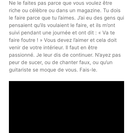
Ne le faites pas parce que vous voulez être
riche ou célèbre ou dans un magazine. Tu dois
le faire parce que tu l’aimes. J’ai eu des gens qui
pensaient qu’ils voulaient le faire, et ils m’ont
suivi pendant une journée et ont dit : « Va te
faire foutre ! » Vous devez l’aimer et cela doit
venir de votre intérieur. Il faut en être
passionné. Je leur dis de continuer. N’ayez pas
peur de sucer, ou de chanter faux, ou qu’un
guitariste se moque de vous. Fais-le.