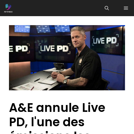
Aller
ME
au
contenu
A&E annule Live
PD, l'une des