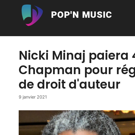
Aller
au
POP'N MUSIC
contenu
Nicki Minaj paiera
Chapman pour régl
de droit d'auteur
9 janvier 2021