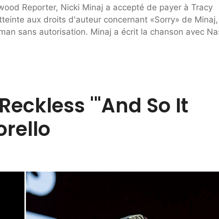
lywood Reporter, Nicki Minaj a accepté de payer à Tracy
teinte aux droits d'auteur concernant «Sorry» de Minaj,
an sans autorisation. Minaj a écrit la chanson avec Na
Reckless '"And So It
rello