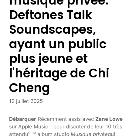
musique privée:
Deftones Talk
Soundscapes,
ayant un public
plus jeune et
l'héritage de Chi
Cheng
12 juillet 2025
Débarquer
Récemment assis avec
Zane Lowe
sur Apple Music 1 pour discuter de leur 10 très
ème
attendu
album studio
Musique privée
qui