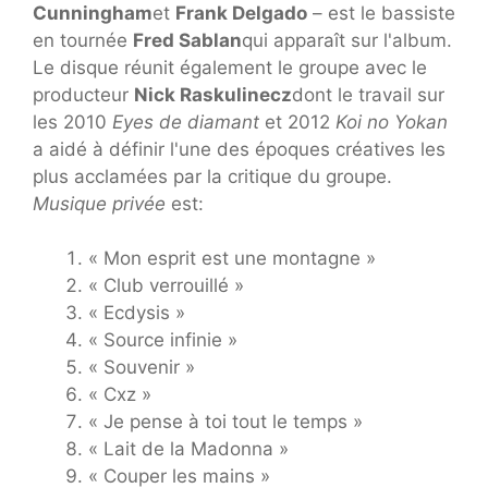
Cunningham
et
Frank Delgado
– est le bassiste
en tournée
Fred Sablan
qui apparaît sur l'album.
Le disque réunit également le groupe avec le
producteur
Nick Raskulinecz
dont le travail sur
les 2010
Eyes de diamant
et 2012
Koi no Yokan
a aidé à définir l'une des époques créatives les
plus acclamées par la critique du groupe.
Musique privée
est:
« Mon esprit est une montagne »
« Club verrouillé »
« Ecdysis »
« Source infinie »
« Souvenir »
« Cxz »
« Je pense à toi tout le temps »
« Lait de la Madonna »
« Couper les mains »