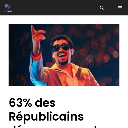
Aller
ME
au
contenu
63% des
Républicains