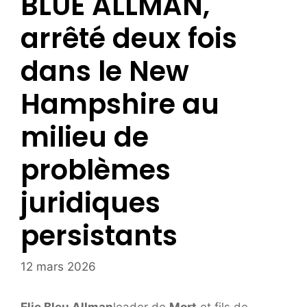
BLUE ALLMAN,
arrêté deux fois
dans le New
Hampshire au
milieu de
problèmes
juridiques
persistants
12 mars 2026
Elie Bleu Allman
leader de
Mort
et fils de