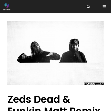
Aller
ME
au
contenu
Zeds Dead &