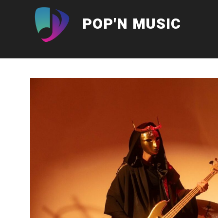
Aller
au
POP'N MUSIC
contenu