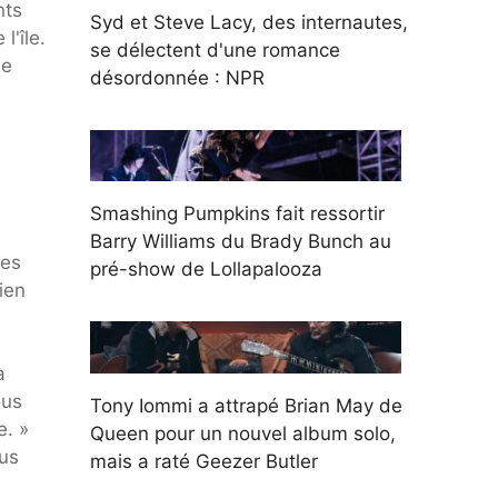
nts
Syd et Steve Lacy, des internautes,
l'île.
se délectent d'une romance
ue
désordonnée : NPR
Smashing Pumpkins fait ressortir
Barry Williams du Brady Bunch au
les
pré-show de Lollapalooza
ien
à
ous
Tony Iommi a attrapé Brian May de
e. »
Queen pour un nouvel album solo,
ous
mais a raté Geezer Butler