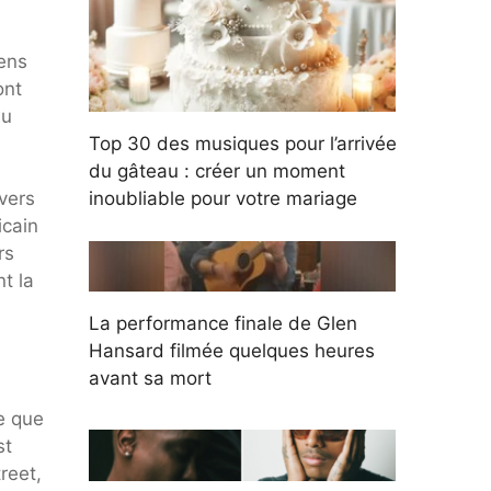
ens
ont
eu
Top 30 des musiques pour l’arrivée
du gâteau : créer un moment
vers
inoubliable pour votre mariage
icain
rs
t la
La performance finale de Glen
Hansard filmée quelques heures
avant sa mort
e que
st
reet,