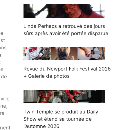
Linda Perhacs a retrouvé des jours
je
sûrs après avoir été portée disparue
est
ons
u
t
Revue du Newport Folk Festival 2026
pe
+ Galerie de photos
e de
ville
ine,
Twin Temple se produit au Daily
re
Show et étend sa tournée de
l’automne 2026
nnent