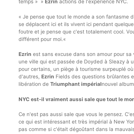
temps » »
Ezrin
actions de l'expérience NYC.
« Je pense que tout le monde a son fantasme de
se déplacent ici et ils vivent ici pendant quelqu
foutre et je pense que c'est totalement cool. Vou
différent pour moi.
«
Ezrin
est sans excuse dans son amour pour sa v
une ville qui est passée de Doyded à Sleazy à u
pour certains, un piège à tourisme surpeuplé où 
d'autres,
Ezrin
Fields des questions brûlantes et
libération de
Triumphant impérial
nouvel album 
NYC est-il vraiment aussi sale que tout le mo
Ce n'est pas aussi sale que vous le pensez. C'e
ce qui est intéressant et très impérial à New Yor
pas comme si c'était dégoûtant dans la mauvaise