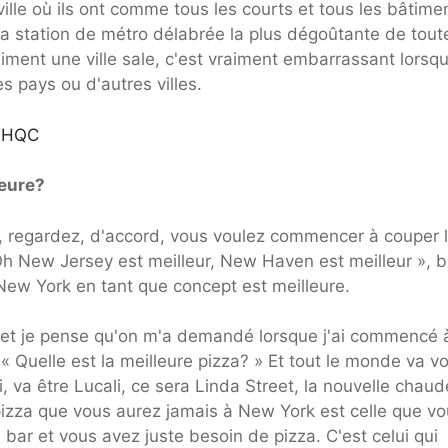
 ville où ils ont comme tous les courts et tous les bâtime
 la station de métro délabrée la plus dégoûtante de toute 
aiment une ville sale, c'est vraiment embarrassant lorsq
 pays ou d'autres villes.
3HQC
leure?
e, regardez, d'accord, vous voulez commencer à couper 
Oh New Jersey est meilleur, New Haven est meilleur », b
ew York en tant que concept est meilleure.
r et je pense qu'on m'a demandé lorsque j'ai commencé 
Quelle est la meilleure pizza? » Et tout le monde va v
, va être Lucali, ce sera Linda Street, la nouvelle chaud
 pizza que vous aurez jamais à New York est celle que v
 bar et vous avez juste besoin de pizza. C'est celui qui