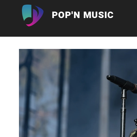
Aller
au
POP'N MUSIC
contenu