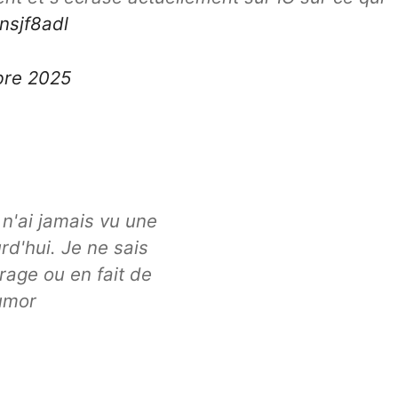
znsjf8adl
bre 2025
 n'ai jamais vu une
rd'hui. Je ne sais
 rage ou en fait de
umor