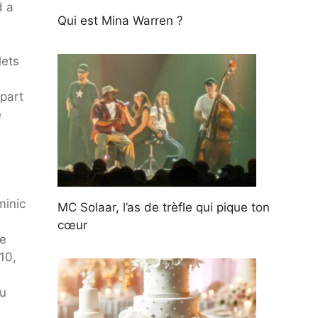
d a
Qui est Mina Warren ?
lets
part
é
minic
MC Solaar, l’as de trèfle qui pique ton
cœur
re
10,
du