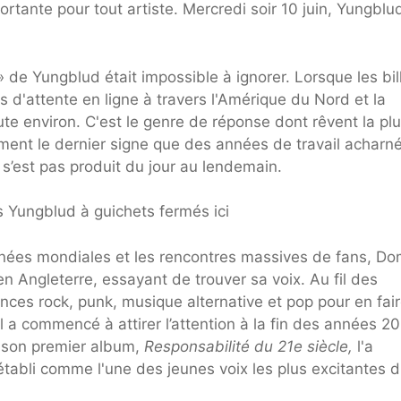
rtante pour tout artiste. Mercredi soir 10 juin, Yungblu
e Yungblud était impossible à ignorer. Lorsque les bil
es d'attente en ligne à travers l'Amérique du Nord et la
 environ. C'est le genre de réponse dont rêvent la plu
ement le dernier signe que des années de travail acharn
e s’est pas produit du jour au lendemain.
s Yungblud à guichets fermés ici
urnées mondiales et les rencontres massives de fans, Do
n Angleterre, essayant de trouver sa voix. Au fil des
ences rock, punk, musique alternative et pop pour en fai
l a commencé à attirer l’attention à la fin des années 20
e son premier album,
Responsabilité du 21e siècle,
l'a
établi comme l'une des jeunes voix les plus excitantes 