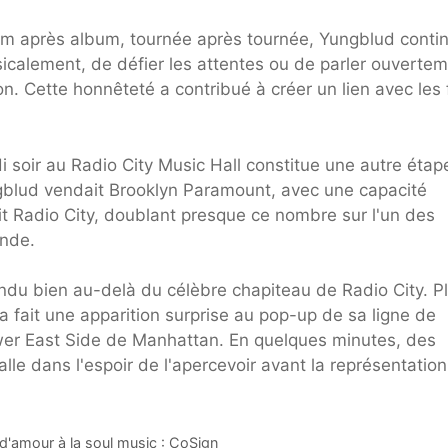
um après album, tournée après tournée, Yungblud conti
sicalement, de défier les attentes ou de parler ouverte
. Cette honnêteté a contribué à créer un lien avec les
 soir au Radio City Music Hall constitue une autre étap
ngblud vendait Brooklyn Paramount, avec une capacité
lit Radio City, doublant presque ce nombre sur l'un des
onde.
ndu bien au-delà du célèbre chapiteau de Radio City. P
a fait une apparition surprise au pop-up de sa ligne de
er East Side de Manhattan. En quelques minutes, des
le dans l'espoir de l'apercevoir avant la représentatio
 d'amour à la soul music : CoSign