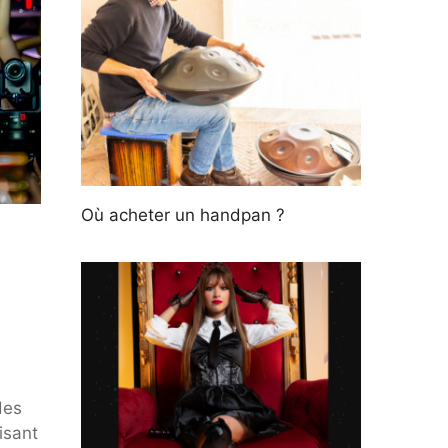
Où acheter un handpan ?
des
isant