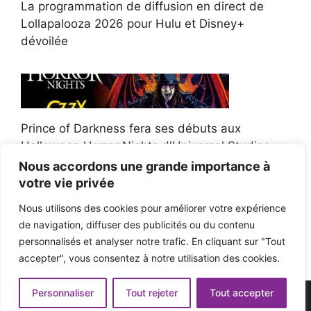
La programmation de diffusion en direct de
Lollapalooza 2026 pour Hulu et Disney+
dévoilée
Prince of Darkness fera ses débuts aux
Halloween Horror Nights d'Universal Studios
Nous accordons une grande importance à
votre vie privée
Nous utilisons des cookies pour améliorer votre expérience
de navigation, diffuser des publicités ou du contenu
Afroman poursuit un policier de l'Ohio après la
personnalisés et analyser notre trafic. En cliquant sur "Tout
victoire du jury en diffamation
accepter", vous consentez à notre utilisation des cookies.
Personnaliser
Tout rejeter
Tout accepter
© 2026 - Pop'n Music -
Mentions légales