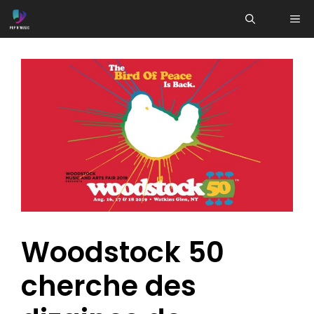
Aller
ME
au
contenu
Woodstock 50
cherche des