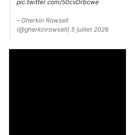
pic.twitter.com/50cvDrbcwe
– Gherkin Rowsell
(@gherkinrowsell) 5 juillet 2026