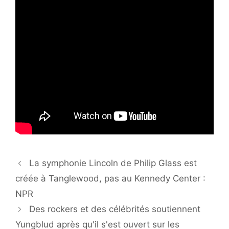
La symphonie Lincoln de Philip Glass est
créée à Tanglewood, pas au Kennedy Center :
NPR
Des rockers et des célébrités soutiennent
Yungblud après qu'il s'est ouvert sur les