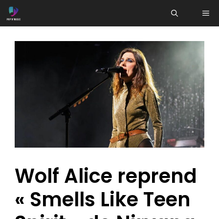
Aller
ME
au
contenu
Wolf Alice reprend
« Smells Like Teen