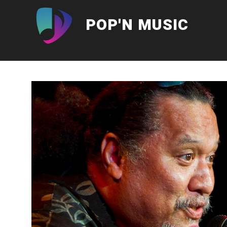
Aller
au
POP'N MUSIC
contenu