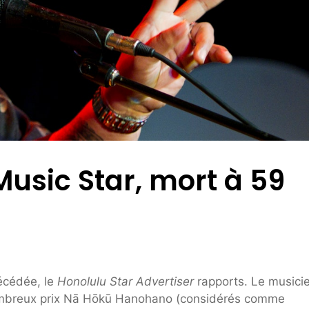
Music Star, mort à 59
décédée, le
Honolulu Star Advertiser
rapports. Le musici
nombreux prix Nā Hōkū Hanohano (considérés comme