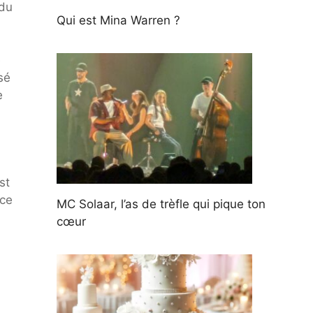
 du
Qui est Mina Warren ?
e
sé
e
st
ice
MC Solaar, l’as de trèfle qui pique ton
cœur