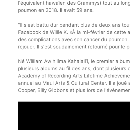
l'équivalent hawaïen des Grammys) tout au long 
poumon en 2018. Il avait 59 ans.
"Il s'est battu dur pendant plus de deux ans tou
Facebook de Willie K. «À la mi-février de cette 
des complications avec son cancer du poumon. Il é
rejouer. Il s'est soudainement retourné pour le pi
Né William Awihilima Kahaiali’i, le premier album
plusieurs albums au fil des ans, dont plusieurs c
Academy of Recording Arts Lifetime Achievement
annuel au Maui Arts & Cultural Center. Il a jou
Cooper, Billy Gibbons et plus lors de l'événemen