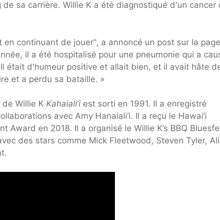
de sa carrière. Willie K a été diagnostiqué d'un cancer
t en continuant de jouer", a annoncé un post sur la pag
année, il a été hospitalisé pour une pneumonie qui a cau
tait d'humeur positive et allait bien, et il avait hâte d
re et a perdu sa bataille. »
 de Willie K
Kahaiali’i
est sorti en 1991. Il a enregistré
ollaborations avec Amy Hanaiali’i. Il a reçu le Hawai’i
 Award en 2018. Il a organisé le Willie K’s BBQ Bluesfe
é avec des stars comme Mick Fleetwood, Steven Tyler, Al
t.