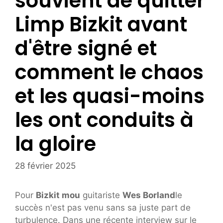
souvient de quitter
Limp Bizkit avant
d'être signé et
comment le chaos
et les quasi-moins
les ont conduits à
la gloire
28 février 2025
Pour
Bizkit mou
guitariste
Wes Borland
le
succès n'est pas venu sans sa juste part de
turbulence. Dans une récente interview sur le