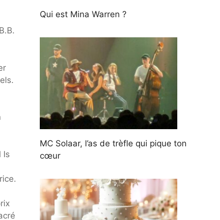
Qui est Mina Warren ?
B.B.
er
els.
n
MC Solaar, l’as de trèfle qui pique ton
 Is
cœur
rice.
rix
acré