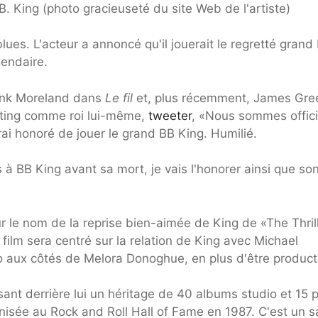
. King (photo gracieuseté du site Web de l'artiste)
 blues. L'acteur a annoncé qu'il jouerait le regretté grand 
gendaire.
Bunk Moreland dans
Le fil
et, plus récemment, James Gre
asting comme roi lui-même,
tweeter
, «Nous sommes offici
ai honoré de jouer le grand BB King. Humilié.
is à BB King avant sa mort, je vais l'honorer ainsi que so
ur le nom de la reprise bien-aimée de King de «The Thrill
ilm sera centré sur la relation de King avec Michael
io aux côtés de Melora Donoghue, en plus d'être product
ant derrière lui un héritage de 40 albums studio et 15 p
nisée au Rock and Roll Hall of Fame en 1987. C'est un s