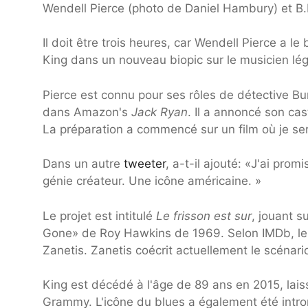
Wendell Pierce (photo de Daniel Hambury) et B.B
Il doit être trois heures, car Wendell Pierce a le
King dans un nouveau biopic sur le musicien lé
Pierce est connu pour ses rôles de détective 
dans Amazon's
Jack Ryan
. Il a annoncé son c
La préparation a commencé sur un film où je ser
Dans un autre
tweeter
, a-t-il ajouté: «J'ai prom
génie créateur. Une icône américaine. »
Le projet est intitulé
Le frisson est sur
, jouant s
Gone» de Roy Hawkins de 1969. Selon IMDb, le f
Zanetis. Zanetis coécrit actuellement le scénar
King est décédé à l'âge de 89 ans en 2015, laiss
Grammy. L'icône du blues a également été intro