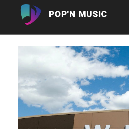
Aller
au
POP'N MUSIC
contenu