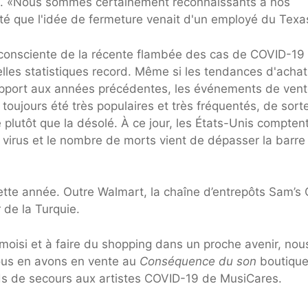
). «Nous sommes certainement reconnaissants à nos
uté que l'idée de fermeture venait d'un employé du Texa
consciente de la récente flambée des cas de COVID-19
lles statistiques record. Même si les tendances d'achat
rapport aux années précédentes, les événements de ven
toujours été très populaires et très fréquentés, de sort
plutôt que la désolé. À ce jour, les États-Unis compten
 virus et le nombre de morts vient de dépasser la barre
te année. Outre Walmart, la chaîne d’entrepôts Sam’s 
 de la Turquie.
moisi et à faire du shopping dans un proche avenir, nou
ous en avons en vente au
Conséquence du son
boutique
onds de secours aux artistes COVID-19 de MusiCares.