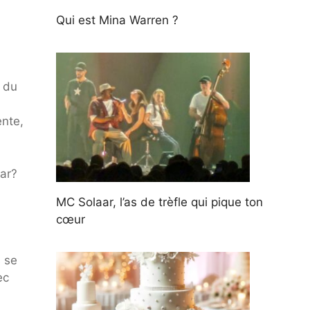
Qui est Mina Warren ?
s
 du
ente,
lar?
MC Solaar, l’as de trèfle qui pique ton
cœur
s se
ec