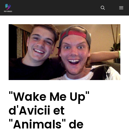
Aller
ME
au
contenu
"Wake Me Up"
d'Avicii et
"Animals" de